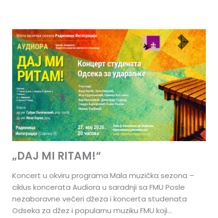
„DAJ MI RITAM!“
Koncert u okviru programa Mala muzička sezona –
ciklus koncerata Audiora u saradnji sa FMU Posle
nezaboravne večeri džeza i koncerta studenata
Odseka za džez i popularnu muziku FMU koji...